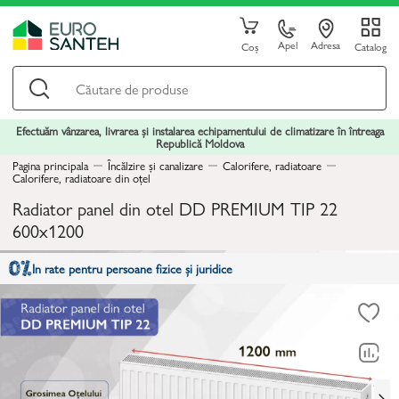
Apel
Adresa
Coș
Catalog
Efectuăm vânzarea, livrarea și instalarea echipamentului de climatizare în întreaga
Republică Moldova
Pagina principala
Încălzire și canalizare
Calorifere, radiatoare
Calorifere, radiatoare din oțel
Radiator panel din otel DD PREMIUM TIP 22
600x1200
In rate pentru persoane fizice și juridice