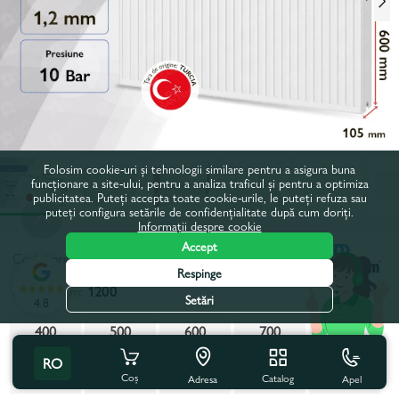
Folosim cookie-uri și tehnologii similare pentru a asigura buna
funcționare a site-ului, pentru a analiza traficul și pentru a optimiza
publicitatea. Puteți accepta toate cookie-urile, le puteți refuza sau
puteți configura setările de confidențialitate după cum doriți.
Informații despre cookie
Accept
Codul produsului:
50768
Respinge
Latime, mm:
1200
Setări
4.8
400
500
600
700
800
RO
900
1000
1200
1300
1400
Coș
Catalog
Apel
Adresa