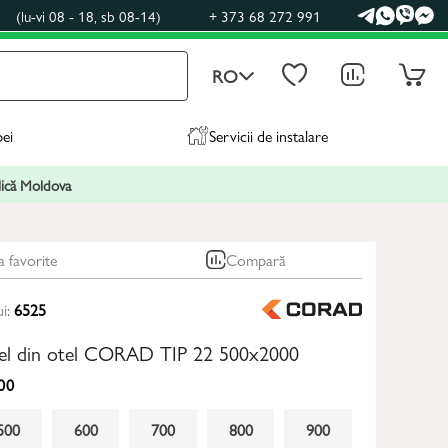
0
(lu-vi 08 - 18, sb 08-14)
+ 373 68 272 991
RO
pei
Servicii de instalare
blică Moldova
a favorite
Compară
ui:
6525
nel din otel CORAD TIP 22 500x2000
00
500
600
700
800
900