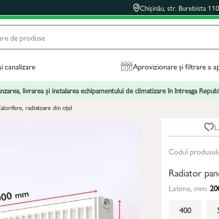
Chișinău, str. Burebista 11
și canalizare
Aprovizionare și filtrare a a
zarea, livrarea și instalarea echipamentului de climatizare în întreaga Repu
alorifere, radiatoare din oțel
L
Codul produsul
Radiator pa
Latime, mm:
20
400