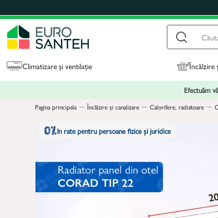
Climatizare și ventilație
Încălzire 
Efectuăm vân
Pagina principala
Încălzire și canalizare
Calorifere, radiatoare
C
In rate pentru persoane fizice și juridice