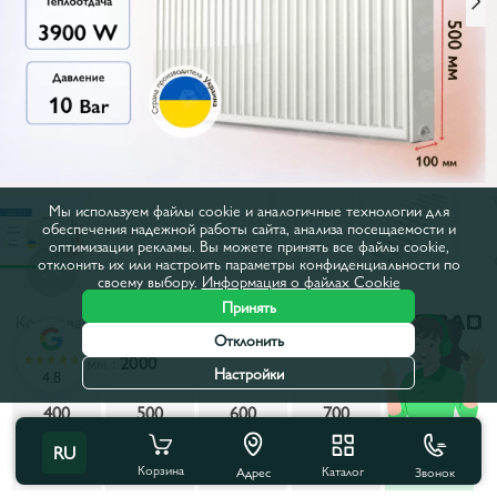
Мы используем файлы cookie и аналогичные технологии для
обеспечения надежной работы сайта, анализа посещаемости и
оптимизации рекламы. Вы можете принять все файлы cookie,
отклонить их или настроить параметры конфиденциальности по
своему выбору.
Информация о файлах Cookie
Принять
Код товара:
6525
Отклонить
Ширина, мм :
2000
Настройки
4.8
400
500
600
700
800
RU
900
1000
1100
1200
1300
Корзина
Каталог
Звонок
Адрес