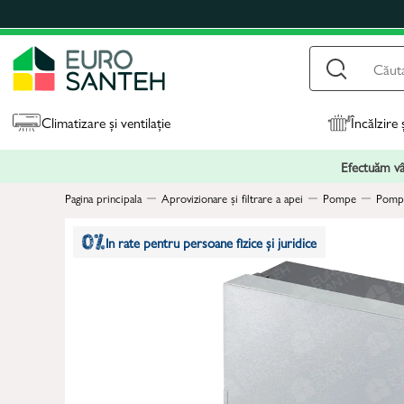
Climatizare și ventilație
Încălzire 
Efectuăm vân
Pagina principala
Aprovizionare și filtrare a apei
Pompe
Pompe
In rate pentru persoane fizice și juridice