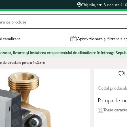
Chișinău, str. Burebista 11
și canalizare
Aprovizionare și filtrare a a
zarea, livrarea și instalarea echipamentului de climatizare în întreaga Repu
 de circulație pentru încălzire
L
Codul produsul
Pompa de ci
Toate caracter