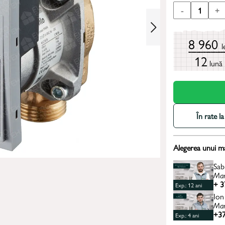
-
1
+
8 960
l
12
lună
În rate 
Alegerea unui m
Sab
Man
+ 3
Exp.: 12 ani
Ion
Man
+37
Exp.: 4 ani