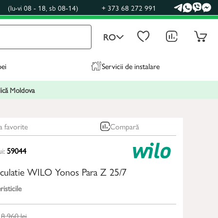
0
(lu-vi 08 - 18, sb 08-14)
+ 373 68 272 991
RO
pei
Servicii de instalare
blică Moldova
a favorite
Compară
ui:
59044
rculatie WILO Yonos Para Z 25/7
isticile
8 960
lei