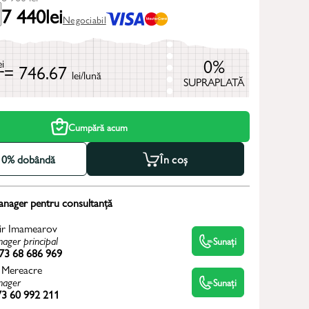
7 440
lei
Negociabil
0%
ei
= 746.67
lei/lună
SUPRAPLATĂ
Cumpără acum
la 0% dobândă
În coș
anager pentru consultanță
ir Imamearov
ager principal
Sunați
73 68 686 969
 Mereacre
ager
Sunați
3 60 992 211