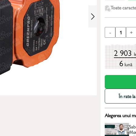
Toate caracter
-
1
+
2 903
l
6
lună
În rate 
Alegerea unui m
Sab
Man