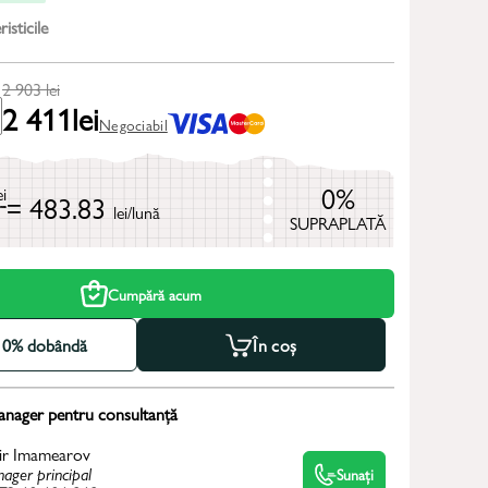
isticile
2 903
lei
2 411
lei
Negociabil
0%
ei
= 483.83
lei/lună
SUPRAPLATĂ
Cumpără acum
la 0% dobândă
În coș
anager pentru consultanță
ir Imamearov
ager principal
Sunați