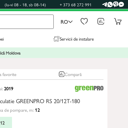
0
(lu-vi 08 - 18, sb 08-14)
+ 373 68 272 991
RO
pei
Servicii de instalare
blică Moldova
a favorite
Compară
ui:
2019
rculatie GREENPRO RS 20/12T-180
ma de pompare, m:
12
12