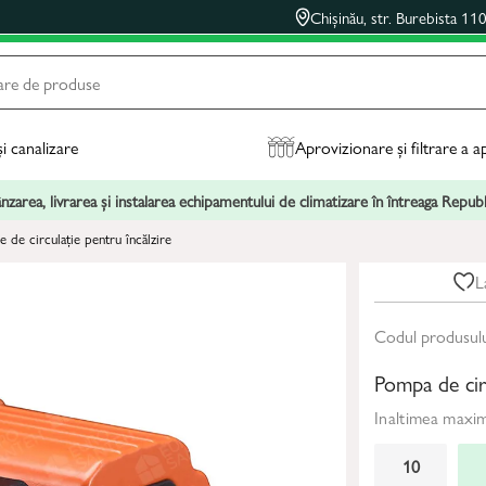
Chișinău, str. Burebista 11
și canalizare
Aprovizionare și filtrare a a
zarea, livrarea și instalarea echipamentului de climatizare în întreaga Repu
 de circulație pentru încălzire
L
Codul produsul
Pompa de ci
Inaltimea maxi
10