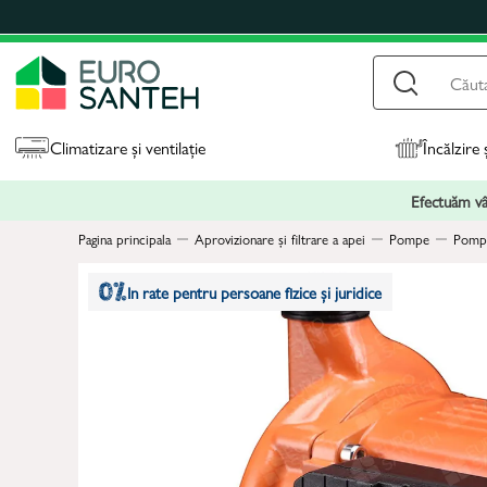
Climatizare și ventilație
Încălzire 
Efectuăm vân
Pagina principala
Aprovizionare și filtrare a apei
Pompe
Pompe
In rate pentru persoane fizice și juridice