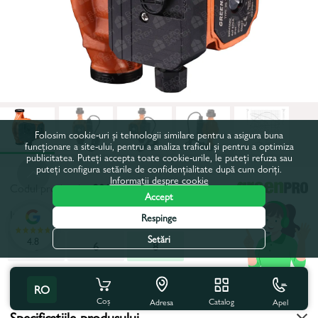
Folosim cookie-uri și tehnologii similare pentru a asigura buna
funcționare a site-ului, pentru a analiza traficul și pentru a optimiza
publicitatea. Puteți accepta toate cookie-urile, le puteți refuza sau
puteți configura setările de confidențialitate după cum doriți.
Informații despre cookie
Codul produsului:
2018
Accept
Inaltimea maxima de pompare, m:
8
Respinge
Setări
4.8
6
6
8
Toate caracteristicile
RO
Coș
Catalog
Apel
Adresa
Specificațiile produsului