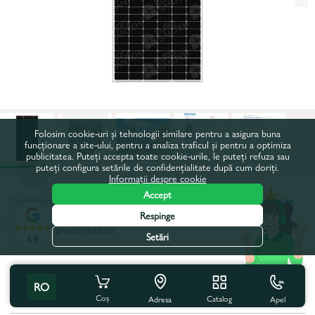
Folosim cookie-uri și tehnologii similare pentru a asigura buna
funcționare a site-ului, pentru a analiza traficul și pentru a optimiza
publicitatea. Puteți accepta toate cookie-urile, le puteți refuza sau
puteți configura setările de confidențialitate după cum doriți.
Informații despre cookie
Accept
Codul produsului:
115618
Respinge
Toate caracteristicile
Setări
4.8
Specificațiile produsului
RO
Numar de celule, buc.:
144
Coș
Catalog
Apel
Adresa