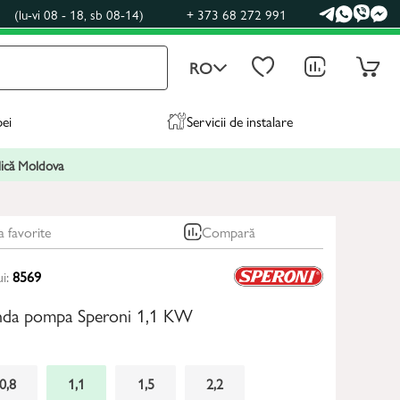
0
(lu-vi 08 - 18, sb 08-14)
+ 373 68 272 991
RO
pei
Servicii de instalare
blică Moldova
a favorite
Compară
ui:
8569
nda pompa Speroni 1,1 KW
0,8
1,1
1,5
2,2