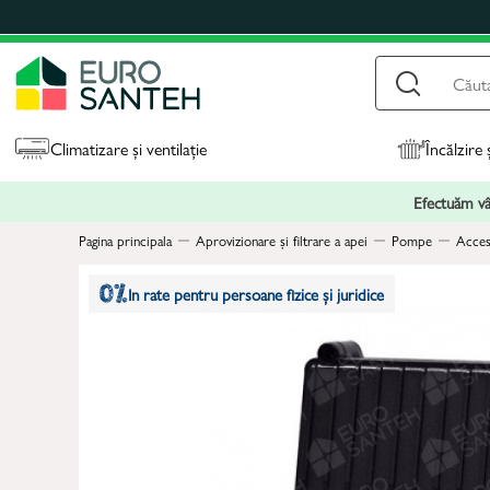
Climatizare și ventilație
Încălzire 
Efectuăm vân
Pagina principala
Aprovizionare și filtrare a apei
Pompe
Acces
In rate pentru persoane fizice și juridice