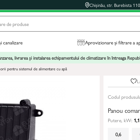
Chișinău, str. Burebista 11
și canalizare
Aprovizionare și filtrare a a
zarea, livrarea și instalarea echipamentului de climatizare în întreaga Repu
orii pentru sistemul de alimentare cu apă
L
Codul produsul
Panou coma
Putere, kW:
1,1
0,6