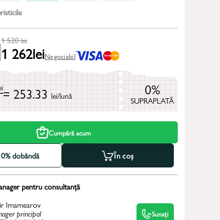
isticile
1 520
lei
1 262
lei
Negociabil
0%
ei
= 253.33
lei/lună
SUPRAPLATĂ
Cumpără acum
la 0% dobândă
În coș
anager pentru consultanță
ir Imamearov
ager principal
Sunați