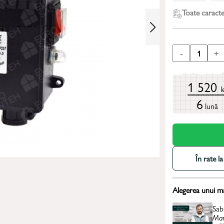
Toate caracter
-
1
+
1 520
l
6
lună
În rate 
Alegerea unui m
Sab
Man