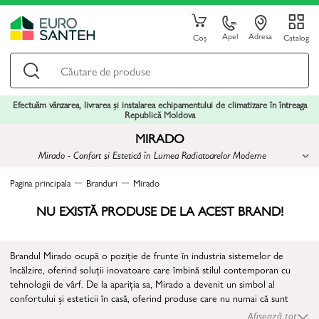
Apel
Adresa
Coș
Catalog
Efectuăm vânzarea, livrarea și instalarea echipamentului de climatizare în întreaga
Republică Moldova
MIRADO
Mirado - Confort și Estetică în Lumea Radiatoarelor Moderne
Pagina principala
Branduri
Mirado
NU EXISTĂ PRODUSE DE LA ACEST BRAND!
Brandul Mirado ocupă o poziție de frunte în industria sistemelor de
încălzire, oferind soluții inovatoare care îmbină stilul contemporan cu
tehnologii de vârf. De la apariția sa, Mirado a devenit un simbol al
confortului și esteticii în casă, oferind produse care nu numai că sunt
funcționale, ci și atrăgătoare din punct de vedere vizual.
Afișează tot