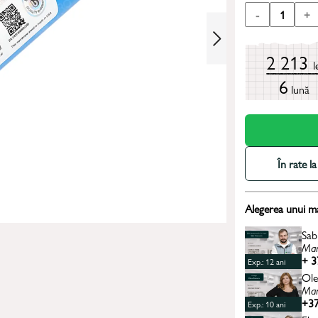
-
1
+
2 213
l
6
lună
În rate 
Alegerea unui m
Sab
Man
+ 3
Exp.: 12 ani
Ole
Man
+37
Exp.: 10 ani