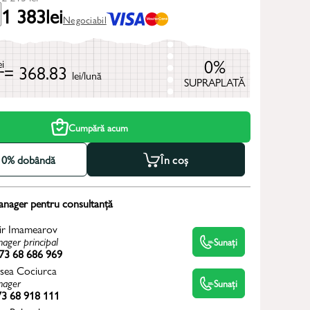
1 383
lei
Negociabil
0%
ei
= 368.83
lei/lună
SUPRAPLATĂ
Cumpără acum
la 0% dobândă
În coș
anager pentru consultanță
ir Imamearov
ager principal
Sunați
73 68 686 969
sea Cociurca
ager
Sunați
3 68 918 111