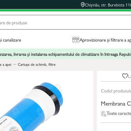
Chișinău, str. Burebista 11
și canalizare
Aprovizionare și filtrare a a
zarea, livrarea și instalarea echipamentului de climatizare în întreaga Repu
e a apei
Cartușe de schimb, filtre
L
Codul produsul
Membrana C
Toate caracter