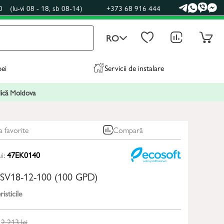
0
(lu-vi 08 - 18, sb 08-14)
+373 68 916 444
RO
pei
Servicii de instalare
blică Moldova
a favorite
Compară
ui:
47EK0140
SV18-12-100 (100 GPD)
isticile
2 213
lei