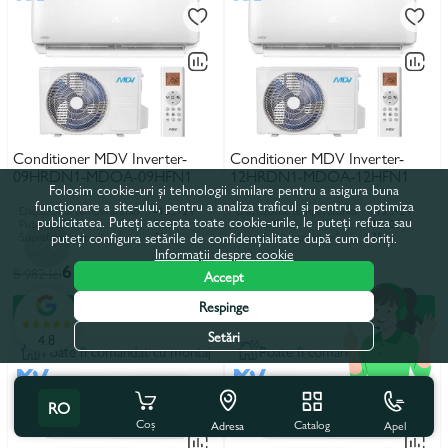
Conditioner MDV Inverter-
Conditioner MDV Inverter-
09HRDN1-MDOA-09HFN1
12HRDN1-MDOA-12HFN1
Folosim cookie-uri și tehnologii similare pentru a asigura buna
funcționare a site-ului, pentru a analiza traficul și pentru a optimiza
Diapazonul temperaturilor de funcționare, încălzire, °C
-15...+24
Diapazonul temperaturilor de funcționare, încălzire, °C
-15...+24
publicitatea. Puteți accepta toate cookie-urile, le puteți refuza sau
Putere, BTU
9000
Putere, BTU
12000
puteți configura setările de confidențialitate după cum doriți.
Suprafata incaperii, m²
25
Suprafata incaperii, m²
35
Informații despre cookie
6 287 lei
6 930 lei
8 982 lei
9 900 lei
Accept
Respinge
În coș
În rate
În coș
În rate
Setări
4.8
Poate fi comandat cu montaj
Poate fi comandat cu montaj
RO
Coș
Catalog
Apel
Adresa