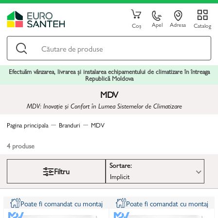
Apel
Adresa
Coș
Catalog
Efectuăm vânzarea, livrarea și instalarea echipamentului de climatizare în întreaga
Republică Moldova
MDV
MDV: Inovație și Confort în Lumea Sistemelor de Climatizare
Pagina principala
Branduri
MDV
4
produse
Sortare:
Filtru
Implicit
Poate fi comandat cu montaj
Poate fi comandat cu montaj