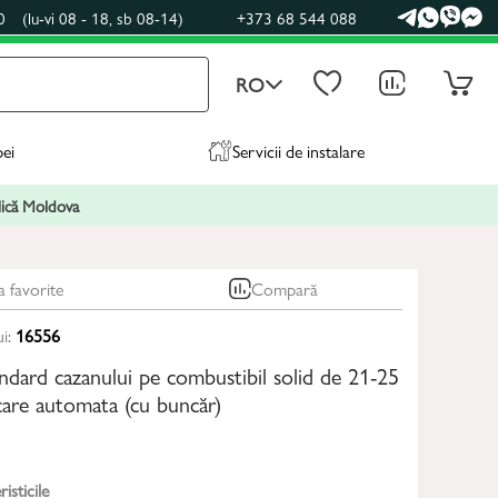
0
(lu-vi 08 - 18, sb 08-14)
+373 68 544 088
RO
pei
Servicii de instalare
blică Moldova
a favorite
Compară
ui:
16556
andard cazanului pe combustibil solid de 21-25
are automata (cu buncăr)
isticile