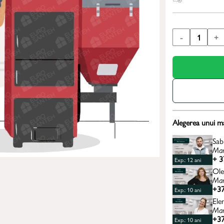
-
1
+
Alegerea unui m
Sab
Man
+ 3
Exp.: 12 ani
Ole
Man
+37
Exp.: 10 ani
Ele
Man
+37
Exp.: 10 ani