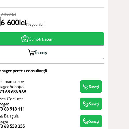
7 392
lei
6 600
lei
Negociabil
Cumpără acum
În coș
anager pentru consultanță
ir Imamearov
ager principal
Sunați
73 68 686 969
sea Cociurca
ager
Sunați
3 68 918 111
na Balagula
ager
Sunați
3 68 558 255