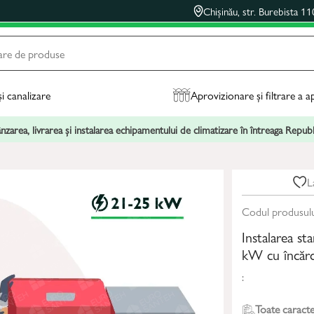
Chișinău, str. Burebista 11
și canalizare
Aprovizionare și filtrare a a
zarea, livrarea și instalarea echipamentului de climatizare în întreaga Repu
L
Codul produsul
Instalarea st
kW cu încărc
:
Toate caracter