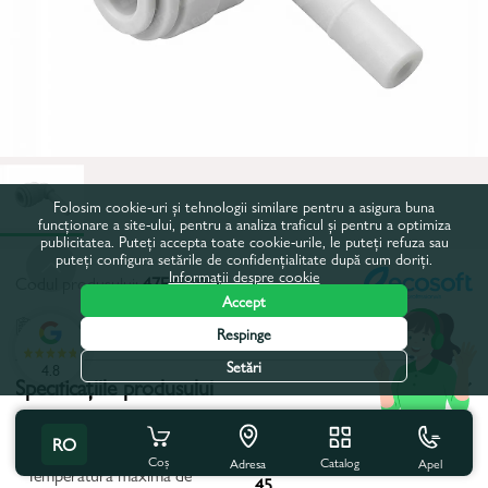
Folosim cookie-uri și tehnologii similare pentru a asigura buna
funcționare a site-ului, pentru a analiza traficul și pentru a optimiza
publicitatea. Puteți accepta toate cookie-urile, le puteți refuza sau
puteți configura setările de confidențialitate după cum doriți.
Informații despre cookie
Codul produsului:
47EK0105
Accept
Toate caracteristicile
Respinge
Setări
4.8
Specificațiile produsului
Materialul corpului:
Plastic
RO
Coș
Catalog
Apel
Adresa
Temperatura maxima de
45