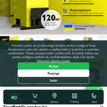
Folosim cookie-uri și tehnologii similare pentru a asigura buna
funcționare a site-ului, pentru a analiza traficul și pentru a optimiza
publicitatea. Puteți accepta toate cookie-urile, le puteți refuza sau
puteți configura setările de confidențialitate după cum doriți.
Informații despre cookie
Codul produsului:
213548
Accept
Putere, kW:
12,0
Respinge
Setări
4.8
12,0
16,0
20,0
Toate caracteristicile
RO
Coș
Catalog
Apel
Adresa
Specificațiile produsului