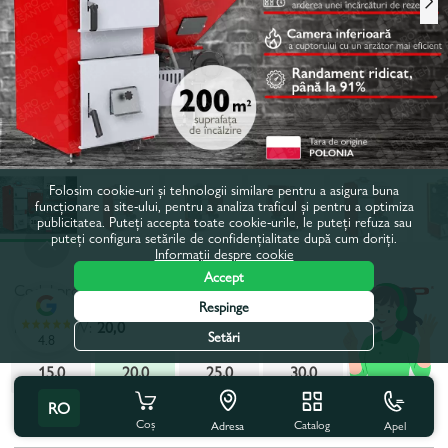
Folosim cookie-uri și tehnologii similare pentru a asigura buna
funcționare a site-ului, pentru a analiza traficul și pentru a optimiza
publicitatea. Puteți accepta toate cookie-urile, le puteți refuza sau
puteți configura setările de confidențialitate după cum doriți.
Informații despre cookie
Accept
Codul produsului:
1417033
Respinge
Putere, kW:
20,0
Setări
4.8
15,0
20,0
25,0
30,0
35,0
RO
Toate caracteristicile
Coș
Catalog
Apel
Adresa