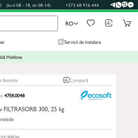
0
(lu-vi 08 - 18, sb 08-14)
+373 68 916 444
RO
pei
Servicii de instalare
blică Moldova
a favorite
Compară
ui:
47EK0048
iv FILTRASORB 300, 25 kg
isticile
11 368
lei