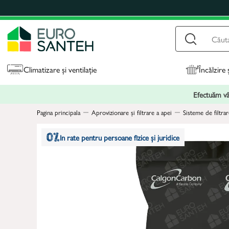
Climatizare și ventilație
Încălzire 
Efectuăm vân
Pagina principala
Aprovizionare și filtrare a apei
Sisteme de filtrar
In rate pentru persoane fizice și juridice