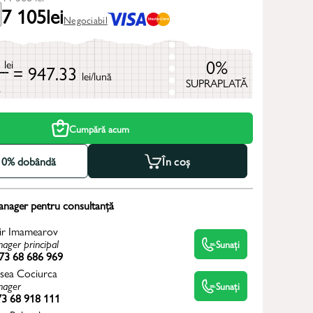
7 105
lei
Negociabil
8
0%
lei
= 947.33
lei/lună
SUPRAPLATĂ
ă
Cumpără acum
la 0% dobândă
În coș
anager pentru consultanță
ir Imamearov
ager principal
Sunați
73 68 686 969
sea Cociurca
ager
Sunați
3 68 918 111