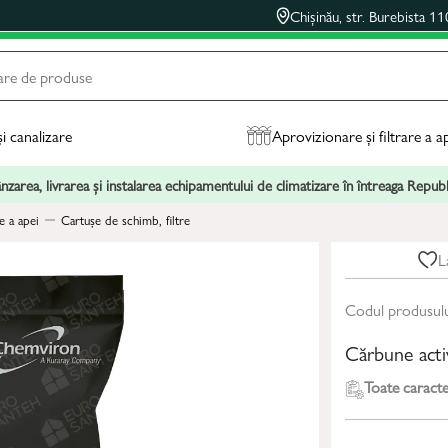
Chișinău, str. Burebista 11
și canalizare
Aprovizionare și filtrare a a
zarea, livrarea și instalarea echipamentului de climatizare în întreaga Repu
e a apei
Cartușe de schimb, filtre
L
Codul produsul
Cărbune act
Toate caracter