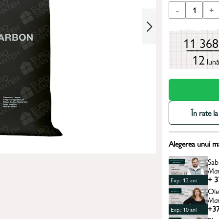
-
1
+
11 36
12
lun
În rate 
Alegerea unui m
Sab
Man
+ 3
Exp.: 12 ani
Ole
Man
+37
Exp.: 10 ani