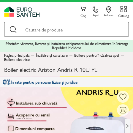
Apel
Adresa
Coș
Catalog
Efectuăm vânzarea, livrarea și instalarea echipamentului de climatizare în întreaga
Republică Moldova
Pagina principala
Încălzire și canalizare
Boilere pentru încălzirea apei
Boilere electrice
Boiler electric Ariston Andris R 10U PL
In rate pentru persoane fizice și juridice