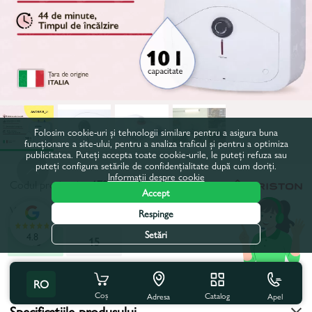
Folosim cookie-uri și tehnologii similare pentru a asigura buna
funcționare a site-ului, pentru a analiza traficul și pentru a optimiza
publicitatea. Puteți accepta toate cookie-urile, le puteți refuza sau
puteți configura setările de confidențialitate după cum doriți.
Informații despre cookie
Codul produsului:
17250
Accept
Volum, l:
10
Respinge
Setări
4.8
10
15
Toate caracteristicile
RO
Coș
Catalog
Apel
Adresa
Specificațiile produsului