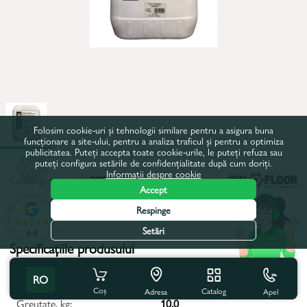
Folosim cookie-uri și tehnologii similare pentru a asigura buna
funcționare a site-ului, pentru a analiza traficul și pentru a optimiza
publicitatea. Puteți accepta toate cookie-urile, le puteți refuza sau
puteți configura setările de confidențialitate după cum doriți.
Informații despre cookie
Codul produsului:
88505
Accept
Toate caracteristicile
Respinge
Setări
4.8
Specificațiile produsului
Tip:
Aditiv pentru sapa
RO
Coș
Catalog
Apel
Adresa
Greutate, kg:
10,0