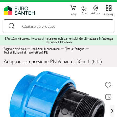
Apel
Adresa
Coș
Catalog
Efectuăm vânzarea, livrarea și instalarea echipamentului de climatizare în întreaga
Republică Moldova
Pagina principala
Încălzire și canalizare
Țevi și fitinguri
Țevi și fitinguri din polietilenă PE
Adaptor compresiune PN 6 bar, d. 50 x 1 (tata)