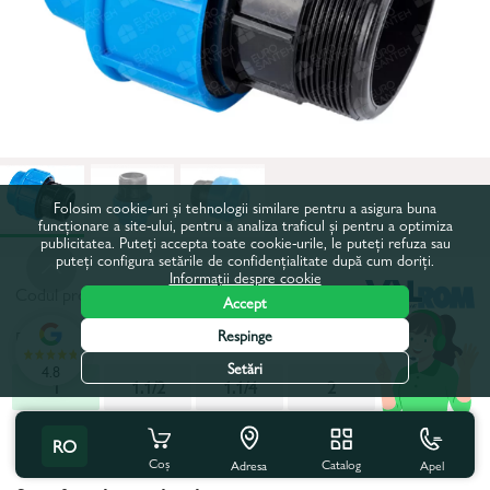
Folosim cookie-uri și tehnologii similare pentru a asigura buna
funcționare a site-ului, pentru a analiza traficul și pentru a optimiza
publicitatea. Puteți accepta toate cookie-urile, le puteți refuza sau
puteți configura setările de confidențialitate după cum doriți.
Informații despre cookie
Codul produsului:
14584
Accept
Respinge
Diametru, inch:
1
Setări
4.8
1
1.1/2
1.1/4
2
Toate caracteristicile
RO
Coș
Catalog
Apel
Adresa