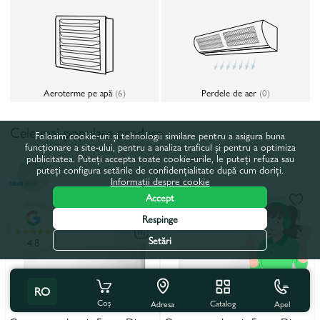
Aeroterme pe apă
(6)
Perdele de aer
(0)
Cele mai populare produse
Folosim cookie-uri și tehnologii similare pentru a asigura buna
funcționare a site-ului, pentru a analiza traficul și pentru a optimiza
publicitatea. Puteți accepta toate cookie-urile, le puteți refuza sau
puteți configura setările de confidențialitate după cum doriți.
Informații despre cookie
Accept
Respinge
Setări
4.8
RO
Coș
Catalog
Apel
Adresa