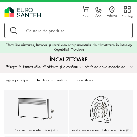
Apel
Adresa
Coș
Catalog
Efectuăm vânzarea, livrarea și instalarea echipamentului de climatizare în întreaga
Republică Moldova
ÎNCĂLZITOARE
Pășește în lumea căldurii plăcute și a confortului oferit de noile modele de
incalzitoare
Pagina principala
Încălzire și canalizare
Încălzitoare
Convectoare electrice
(20)
Încălzitoare cu ventilator electrice
(0)