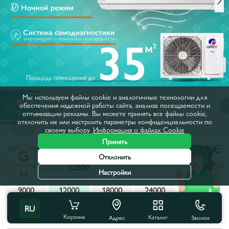
Мы используем файлы cookie и аналогичные технологии для
обеспечения надежной работы сайта, анализа посещаемости и
оптимизации рекламы. Вы можете принять все файлы cookie,
отклонить их или настроить параметры конфиденциальности по
своему выбору.
Информация о файлах Cookie
Принять
Код товара:
65271
Отклонить
Мощность, BTU:
12000
Настройки
4.8
9000
12000
18000
24000
RU
Все характеристики
С этим товаром покупают
Корзина
Каталог
Звонок
Адрес