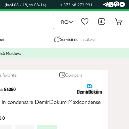
0
(lu-vi 08 - 18, sb 08-14)
+ 373 68 272 991
RO
pei
Servicii de instalare
blică Moldova
a favorite
Compară
ui:
86080
z in condensare DemirDokum Maxicondense
0,0