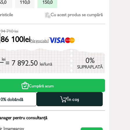
65,0
110,0
150,0
isticile
Cu acest produs se cumpără
94 710
lei
86 100
lei
Negociabil
0
0%
lei
= 7 892.50
lei/lună
SUPRAPLATĂ
ă
Cumpără acum
la 0% dobândă
În coș
anager pentru consultanță
ir Imamearov