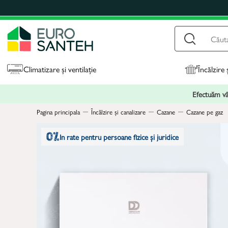
Climatizare și ventilație
Încălzire 
Efectuăm vân
Pagina principala
Încălzire și canalizare
Cazane
Cazane pe gaz
In rate pentru persoane fizice și juridice