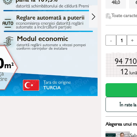
48,0
Toate caracter
-
1
+
94 71
12
lun
În rate 
Alegerea unui m
Sab