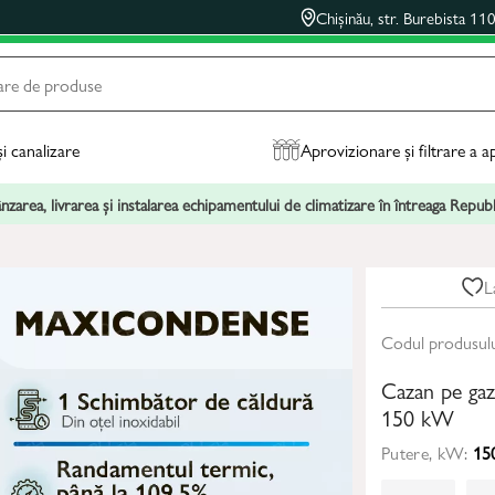
Chișinău, str. Burebista 11
și canalizare
Aprovizionare și filtrare a a
zarea, livrarea și instalarea echipamentului de climatizare în întreaga Repu
L
Codul produsul
Cazan pe ga
150 kW
Putere, kW:
15