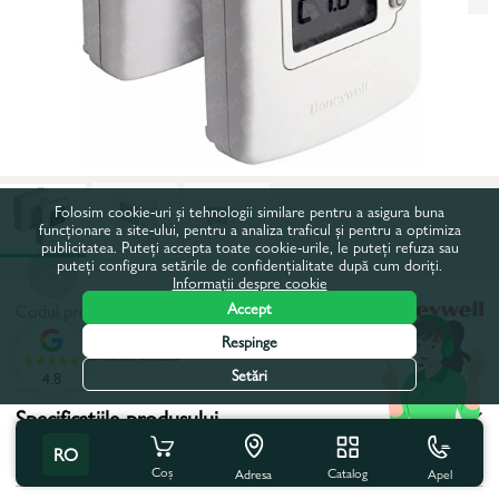
Folosim cookie-uri și tehnologii similare pentru a asigura buna
funcționare a site-ului, pentru a analiza traficul și pentru a optimiza
publicitatea. Puteți accepta toate cookie-urile, le puteți refuza sau
puteți configura setările de confidențialitate după cum doriți.
Informații despre cookie
Accept
Codul produsului:
89087
Respinge
Toate caracteristicile
Setări
4.8
Specificațiile produsului
RO
Tip:
Neprogramabil
Coș
Catalog
Apel
Adresa