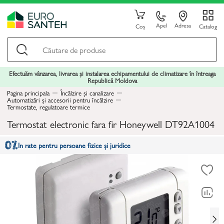
Apel
Adresa
Coș
Catalog
Efectuăm vânzarea, livrarea și instalarea echipamentului de climatizare în întreaga
Republică Moldova
Pagina principala
Încălzire și canalizare
Automatizări și accesorii pentru încălzire
Termostate, regulatoare termice
Termostat electronic fara fir Honeywell DT92A1004
In rate pentru persoane fizice și juridice