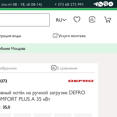
(пн-пт 08 - 18, сб 08-14)
+ 373 68 272 991
RU
трация воды
Услуги монтажа
публике Молдова
избранное
В сравнение
3373
вный котёл на ручной загрузке DEFRO
MFORT PLUS A 35 кВт
:
35,0