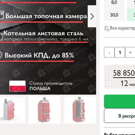
8,0
30,0
Все характе
-
1
+
58 85
12
ме
В расср
Выбор менедже