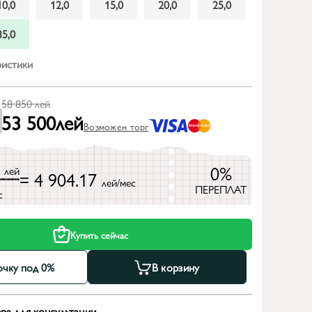
10,0
12,0
15,0
20,0
25,0
35,0
ристики
58 850
лей
53 500
лей
Возможен торг
0
0%
лей
= 4 904.17
лей/мес
ПЕРЕПЛАТ
с
Купить сейчас
очку под 0%
В корзину
ра для консультации