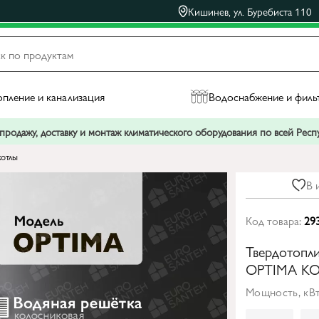
Кишинев, ул. Буребиста 110
пление и канализация
Водоснабжение и филь
родажу, доставку и монтаж климатического оборудования по всей Рес
котлы
В 
Код товара:
29
Твердотопли
OPTIMA KO
Мощность, кВт