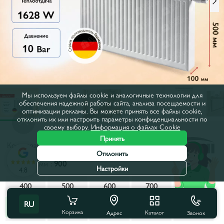
Мы используем файлы cookie и аналогичные технологии для
обеспечения надежной работы сайта, анализа посещаемости и
оптимизации рекламы. Вы можете принять все файлы cookie,
отклонить их или настроить параметры конфиденциальности по
своему выбору.
Информация о файлах Cookie
Принять
Код товара:
KO220509
Отклонить
Ширина, мм :
900
Настройки
4.8
400
500
600
700
800
RU
900
1000
1100
1200
1400
Корзина
Каталог
Звонок
Адрес