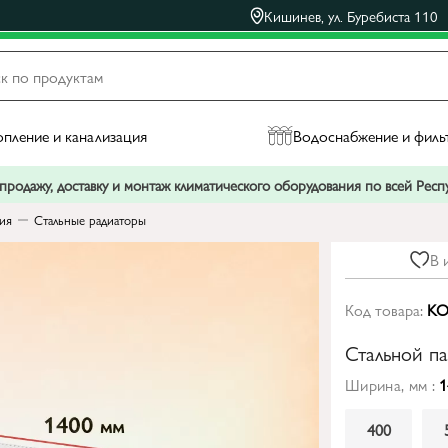
Кишинев, ул. Буребиста 110
пление и канализация
Водоснабжение и филь
родажу, доставку и монтаж климатического оборудования по всей Рес
ния
Стальные радиаторы
В 
Код товара:
KO
Стальной п
Ширина, мм :
1
400