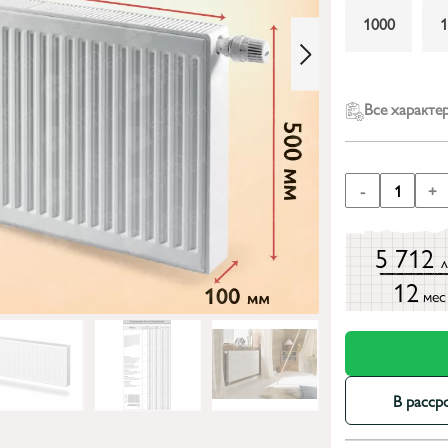
1000
2000
Все характе
-
1
+
5 712
12
мес
В расср