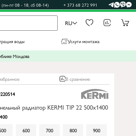
(пн-пт 08 - 18, сб 08-14)
+ 373 68 272 991
RU
трация воды
Услуги монтажа
публике Молдова
избранное
В сравнение
220514
анельный радиатор KERMI TIP 22 500x1400
400
500
600
700
800
900