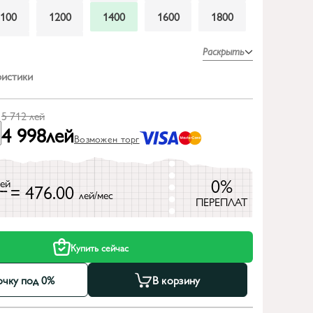
1100
1200
1400
1600
1800
2300
2600
Раскрыть
ристики
5 712
лей
4 998
лей
Возможен торг
0%
лей
= 476.00
лей/мес
ПЕРЕПЛАТ
Купить сейчас
очку под 0%
В корзину