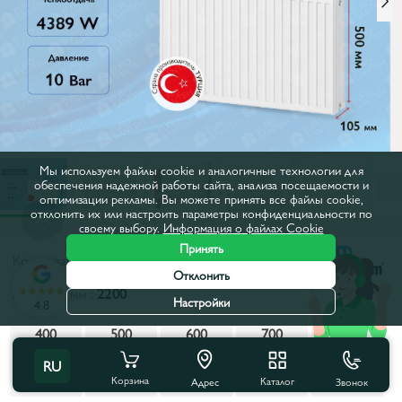
Мы используем файлы cookie и аналогичные технологии для
обеспечения надежной работы сайта, анализа посещаемости и
оптимизации рекламы. Вы можете принять все файлы cookie,
отклонить их или настроить параметры конфиденциальности по
своему выбору.
Информация о файлах Cookie
Принять
Код товара:
840036
Отклонить
Ширина, мм :
2200
Настройки
4.8
400
500
600
700
800
RU
900
1000
1100
1200
1300
Корзина
Каталог
Звонок
Адрес