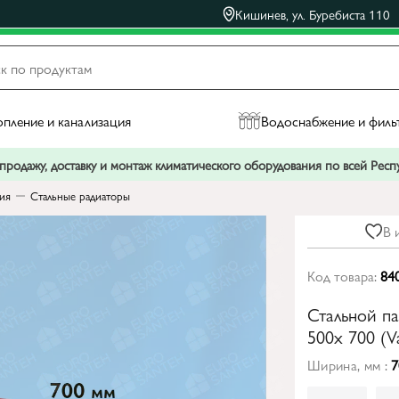
Кишинев, ул. Буребиста 110
пление и канализация
Водоснабжение и филь
родажу, доставку и монтаж климатического оборудования по всей Рес
ния
Стальные радиаторы
В 
Код товара:
84
Стальной п
500x 700 (Va
Ширина, мм :
7