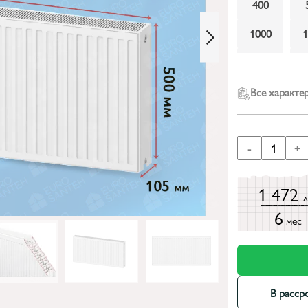
400
1000
1600
Все характе
-
1
+
1 472
6
мес
В расср