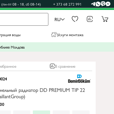
(пн-пт 08 - 18, сб 08-14)
+ 373 68 272 991
RU
трация воды
Услуги монтажа
публике Молдова
избранное
В сравнение
0024
анельный радиатор DD PREMIUM TIP 22
illantGroup)
00