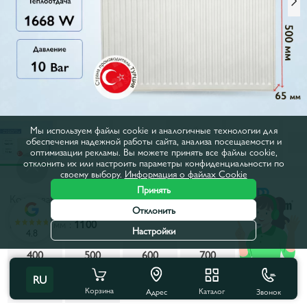
Мы используем файлы cookie и аналогичные технологии для
обеспечения надежной работы сайта, анализа посещаемости и
оптимизации рекламы. Вы можете принять все файлы cookie,
отклонить их или настроить параметры конфиденциальности по
своему выбору.
Информация о файлах Cookie
Принять
Код товара:
50745
Отклонить
Ширина, мм :
1100
Настройки
4.8
400
500
600
700
800
RU
900
1000
1100
1200
1400
Корзина
Каталог
Звонок
Адрес