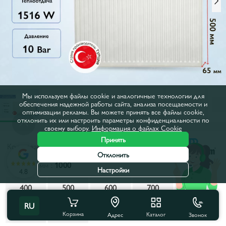
Мы используем файлы cookie и аналогичные технологии для
обеспечения надежной работы сайта, анализа посещаемости и
оптимизации рекламы. Вы можете принять все файлы cookie,
отклонить их или настроить параметры конфиденциальности по
своему выбору.
Информация о файлах Cookie
Принять
Код товара:
50709
Отклонить
Ширина, мм :
1000
Настройки
4.8
400
500
600
700
800
RU
900
1000
1100
1200
1400
Корзина
Каталог
Звонок
Адрес