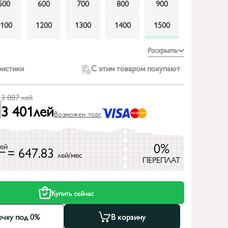
500
600
700
800
900
1100
1200
1300
1400
1500
1800
2000
2200
2400
2600
Раскрыть
3000
ристики
С этим товаром покупают
3 887
лей
3 401
лей
Возможен торг
0%
лей
= 647.83
лей/мес
ПЕРЕПЛАТ
Купить сейчас
очку под 0%
В корзину