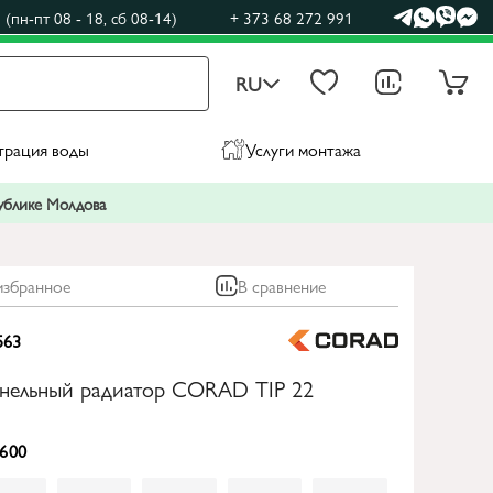
(пн-пт 08 - 18, сб 08-14)
+ 373 68 272 991
RU
трация воды
Услуги монтажа
публике Молдова
избранное
В сравнение
563
анельный радиатор CORAD TIP 22
600