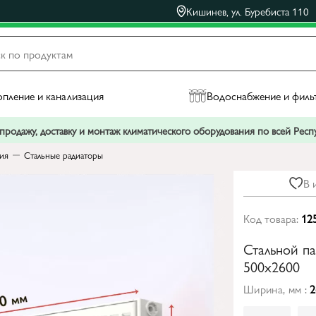
Кишинев, ул. Буребиста 110
пление и канализация
Водоснабжение и филь
родажу, доставку и монтаж климатического оборудования по всей Рес
ния
Стальные радиаторы
В 
Код товара:
12
Стальной п
500x2600
Ширина, мм :
2