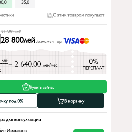
30,0
35,0
ристики
С этим товаром покупают
31 680
лей
28 800
лей
Возможен торг
0
0%
лей
= 2 640.00
лей/мес
ПЕРЕПЛАТ
с
Купить сейчас
очку под 0%
В корзину
ра для консультации
бир Имамяров