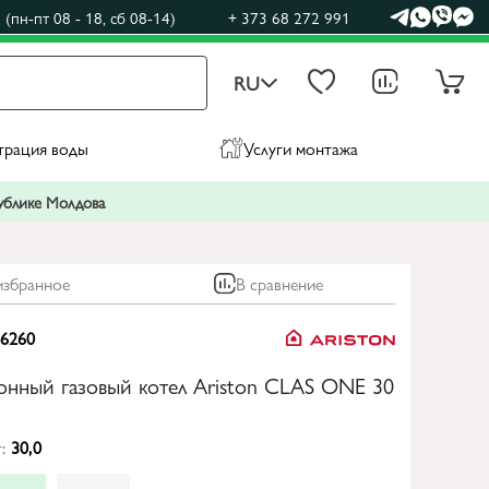
(пн-пт 08 - 18, сб 08-14)
+ 373 68 272 991
RU
трация воды
Услуги монтажа
публике Молдова
избранное
В сравнение
-6260
онный газовый котел Ariston CLAS ONE 30
:
30,0