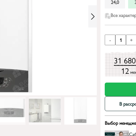
24,0
Все характе
-
1
+
31 68
12
ме
В расср
Выбор менедже
Са