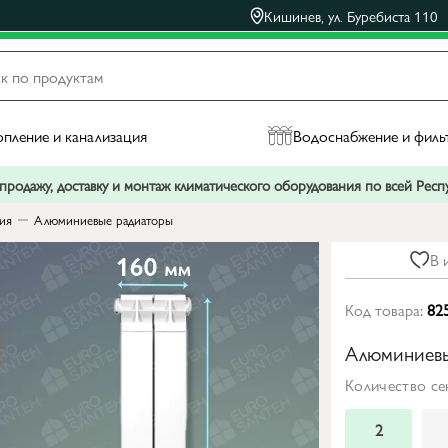
Кишинев, ул. Буребиста 110
пление и канализация
Водоснабжение и филь
родажу, доставку и монтаж климатического оборудования по всей Рес
ния
Алюминиевые радиаторы
В 
Код товара:
82
Алюминиевый
Количество сек
2