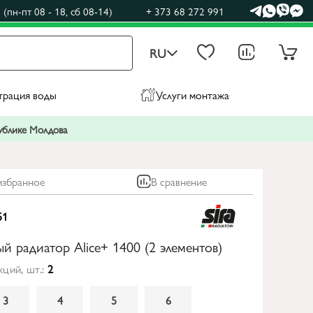
(пн-пт 08 - 18, сб 08-14)
+ 373 68 272 991
RU
трация воды
Услуги монтажа
публике Молдова
избранное
В сравнение
51
 радиатор Alice+ 1400 (2 элементов)
ций, шт.:
2
3
4
5
6