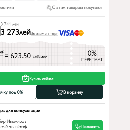
ристики
С этим товаром покупают
3 741
лей
3 273
лей
Возможен торг
0%
лей
= 623.50
лей/мес
ПЕРЕПЛАТ
Купить сейчас
очку под 0%
В корзину
ра для консультации
бир Имамяров
вный менеджер
Позвонить