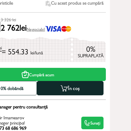
isticile
Cu acest produs se cumpără
3 326
lei
2 762
lei
Negociabil
0%
ei
= 554.33
lei/lună
SUPRAPLATĂ
Cumpără acum
la 0% dobândă
În coș
anager pentru consultanță
ir Imamearov
ager principal
Sunați
73 68 686 969