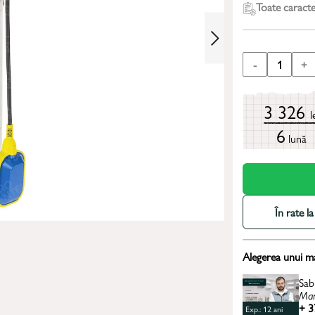
Toate caracter
-
1
+
3 326
l
6
lună
În rate 
Alegerea unui m
Sab
Man
+ 3
Exp.: 12 ani