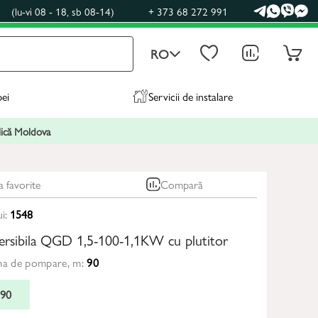
0
(lu-vi 08 - 18, sb 08-14)
+ 373 68 272 991
RO
pei
Servicii de instalare
blică Moldova
a favorite
Compară
ui:
1548
rsibila QGD 1,5-100-1,1KW cu plutitor
ma de pompare, m:
90
90