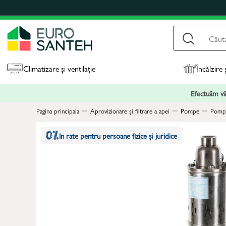
Climatizare și ventilație
Încălzire 
Efectuăm vân
Pagina principala
Aprovizionare și filtrare a apei
Pompe
Pompe
In rate pentru persoane fizice și juridice