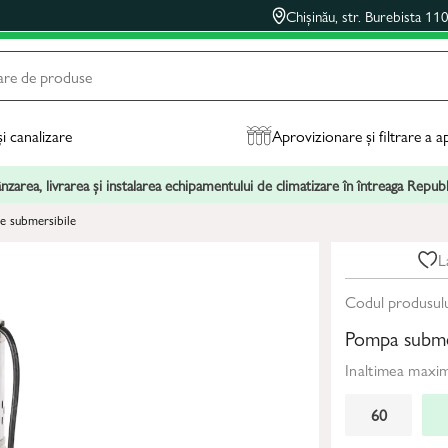
Chișinău, str. Burebista 11
și canalizare
Aprovizionare și filtrare a a
zarea, livrarea și instalarea echipamentului de climatizare în întreaga Repu
 submersibile
L
Codul produsul
Pompa subme
Inaltimea maxi
60