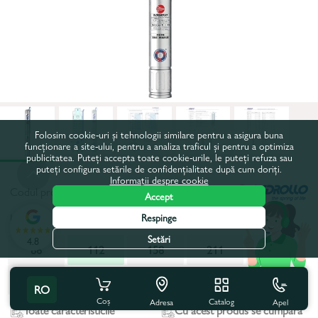
Folosim cookie-uri și tehnologii similare pentru a asigura buna
funcționare a site-ului, pentru a analiza traficul și pentru a optimiza
publicitatea. Puteți accepta toate cookie-urile, le puteți refuza sau
puteți configura setările de confidențialitate după cum doriți.
Informații despre cookie
Codul produsului:
49480617WLA
Accept
Inaltimea maxima de pompare, m:
112
Respinge
Setări
4.8
86
112
158
211
284
383
RO
Coș
Catalog
Apel
Adresa
Toate caracteristicile
Cu acest produs se cumpără