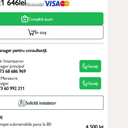
1 646
lei
Negociabil
Cumpără acum
În coș
anager pentru consultanță
ir Imamearov
ager principal
Sunați
73 68 686 969
 Mereacre
ager
Sunați
3 60 992 211
Solicită instalator
aj
ompei submersibile pana la 80
4 500 lei