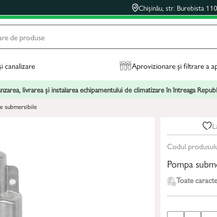
Chișinău, str. Burebista 11
și canalizare
Aprovizionare și filtrare a a
zarea, livrarea și instalarea echipamentului de climatizare în întreaga Repu
 submersibile
L
Codul produsul
Pompa subme
Toate caracter