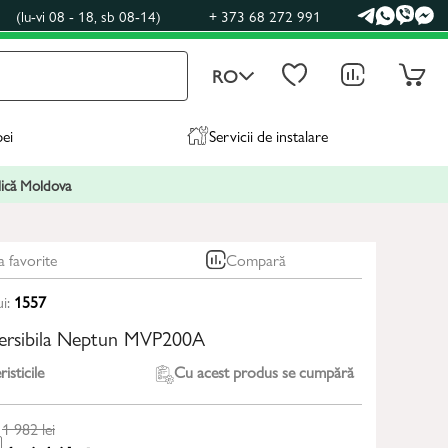
0
(lu-vi 08 - 18, sb 08-14)
+ 373 68 272 991
RO
pei
Servicii de instalare
blică Moldova
a favorite
Compară
ui:
1557
rsibila Neptun MVP200A
isticile
Cu acest produs se cumpără
1 982
lei