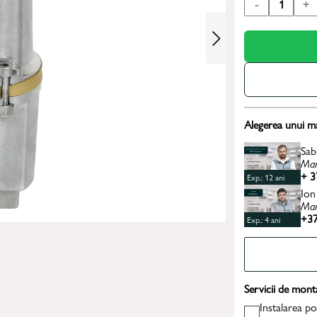
-
1
+
Alegerea unui m
Sab
Man
+ 3
Exp.: 12 ani
Ion
Man
+37
Exp.: 4 ani
Servicii de mont
Instalarea p