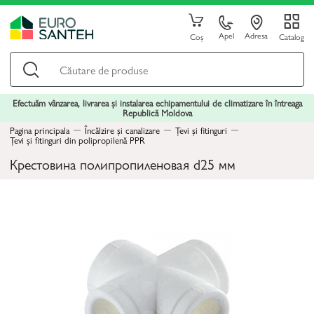
Apel
Adresa
Coș
Catalog
Efectuăm vânzarea, livrarea și instalarea echipamentului de climatizare în întreaga
Republică Moldova
Pagina principala
Încălzire și canalizare
Țevi și fitinguri
Țevi și fitinguri din polipropilenă PPR
Крестовина полипропиленовая d25 мм