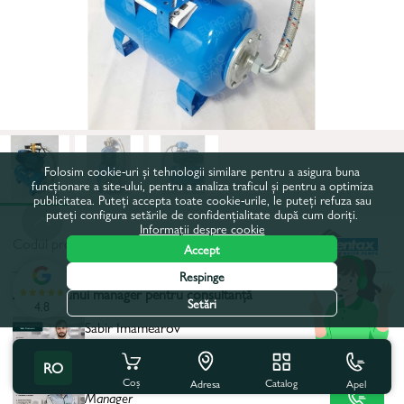
Folosim cookie-uri și tehnologii similare pentru a asigura buna
funcționare a site-ului, pentru a analiza traficul și pentru a optimiza
publicitatea. Puteți accepta toate cookie-urile, le puteți refuza sau
puteți configura setările de confidențialitate după cum doriți.
Informații despre cookie
Codul produsului:
2022056
Accept
Respinge
Alegerea unui manager pentru consultanță
Setări
4.8
Sabir Imamearov
Manager principal
+ 373 68 686 969
Exp.: 12 ani
RO
Ion Mereacre
Coș
Catalog
Apel
Adresa
Manager