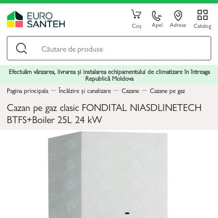
Apel
Adresa
Coș
Catalog
Efectuăm vânzarea, livrarea și instalarea echipamentului de climatizare în întreaga
Republică Moldova
Pagina principala
Încălzire și canalizare
Cazane
Cazane pe gaz
Cazan pe gaz clasic FONDITAL NIASDLINETECH
BTFS+Boiler 25L 24 kW