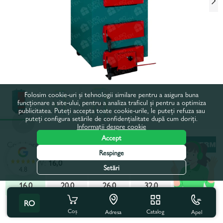
Folosim cookie-uri și tehnologii similare pentru a asigura buna
funcționare a site-ului, pentru a analiza traficul și pentru a optimiza
publicitatea. Puteți accepta toate cookie-urile, le puteți refuza sau
puteți configura setările de confidențialitate după cum doriți.
Informații despre cookie
Accept
Codul produsului:
425316
Respinge
Putere, kW:
16,0
Setări
4.8
16,0
20,0
26,0
32,0
38,0
RO
50,0
Coș
Catalog
Apel
Adresa