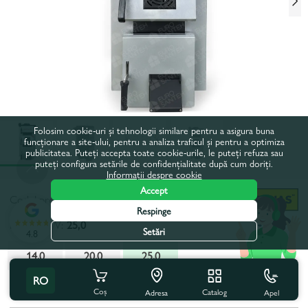
Folosim cookie-uri și tehnologii similare pentru a asigura buna
funcționare a site-ului, pentru a analiza traficul și pentru a optimiza
publicitatea. Puteți accepta toate cookie-urile, le puteți refuza sau
puteți configura setările de confidențialitate după cum doriți.
Informații despre cookie
Accept
Codul produsului:
213616
Respinge
Putere, kW:
25,0
Setări
4.8
14,0
20,0
25,0
RO
Toate caracteristicile
Coș
Catalog
Apel
Adresa