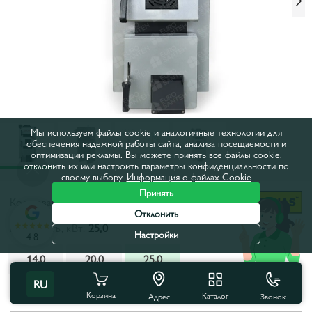
Мы используем файлы cookie и аналогичные технологии для
обеспечения надежной работы сайта, анализа посещаемости и
оптимизации рекламы. Вы можете принять все файлы cookie,
отклонить их или настроить параметры конфиденциальности по
своему выбору.
Информация о файлах Cookie
Принять
Код товара:
213616
Отклонить
Мощность, кВт:
25,0
Настройки
4.8
14,0
20,0
25,0
RU
Все характеристики
Корзина
Каталог
Звонок
Адрес