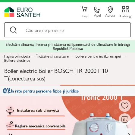
Apel
Adresa
Coș
Catalog
Efectuăm vânzarea, livrarea și instalarea echipamentului de climatizare în întreaga
Republică Moldova
Pagina principala
Încălzire și canalizare
Boilere pentru încălzirea apei
Boilere electrice
Boiler electric Boiler BOSCH TR 2000T 10
T(conectarea sus)
In rate pentru persoane fizice și juridice