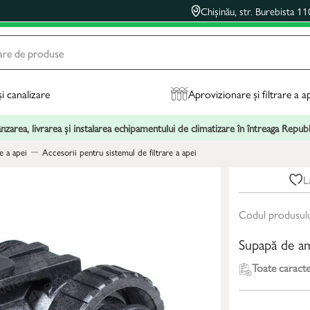
Chișinău, str. Burebista 11
și canalizare
Aprovizionare și filtrare a a
zarea, livrarea și instalarea echipamentului de climatizare în întreaga Repu
e a apei
Accesorii pentru sistemul de filtrare a apei
L
Codul produsul
Supapă de a
Toate caracter