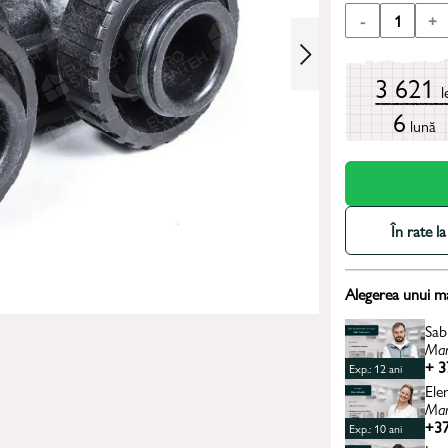
-
1
+
3 621
l
6
lună
În rate 
Alegerea unui m
Sab
Man
+ 3
Exp.: 12 ani
Ele
Man
+37
Exp.: 10 ani