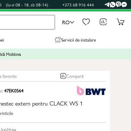
0
(lu-vi 08 - 18, sb 08-14)
+373 68 916 444
RO
pei
Servicii de instalare
blică Moldova
a favorite
Compară
ui:
47EK0564
mestec extern pentru CLACK WS 1
isticile
3 621
lei