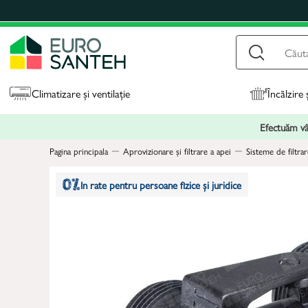
Climatizare și ventilație
Încălzire 
Efectuăm vân
Pagina principala
Aprovizionare și filtrare a apei
Sisteme de filtrar
In rate pentru persoane fizice și juridice