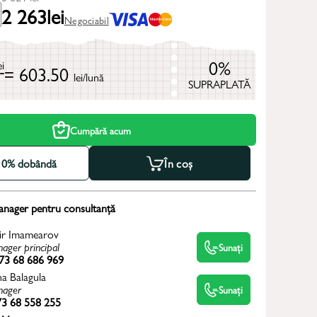
2 263
lei
Negociabil
0%
ei
= 603.50
lei/lună
SUPRAPLATĂ
Cumpără acum
la 0% dobândă
În coș
anager pentru consultanță
ir Imamearov
ager principal
Sunați
73 68 686 969
na Balagula
ager
Sunați
3 68 558 255