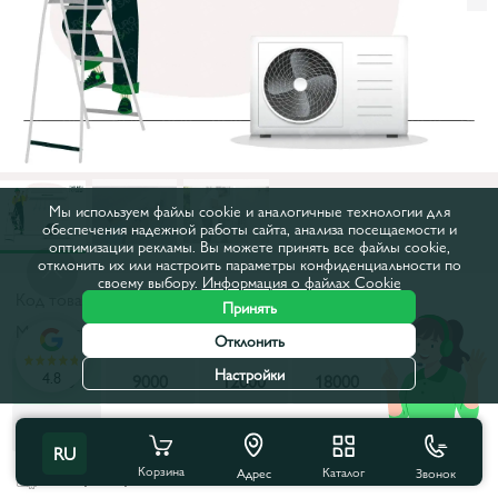
Мы используем файлы cookie и аналогичные технологии для
обеспечения надежной работы сайта, анализа посещаемости и
оптимизации рекламы. Вы можете принять все файлы cookie,
отклонить их или настроить параметры конфиденциальности по
своему выбору.
Информация о файлах Cookie
Код товара:
29751
Принять
Мощность, BTU:
7000
Отклонить
Настройки
4.8
7000
9000
12000
18000
24000
28000
RU
Корзина
Каталог
Звонок
Все характеристики
Адрес