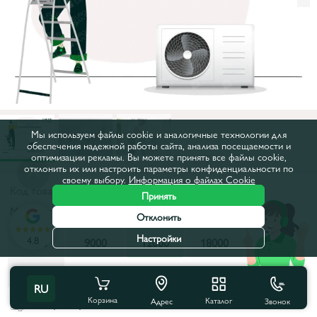
Мы используем файлы cookie и аналогичные технологии для
обеспечения надежной работы сайта, анализа посещаемости и
оптимизации рекламы. Вы можете принять все файлы cookie,
отклонить их или настроить параметры конфиденциальности по
своему выбору.
Информация о файлах Cookie
Код товара:
30041
Принять
Мощность, BTU:
12000
Отклонить
Настройки
4.8
7000
9000
12000
18000
24000
28000
RU
Корзина
Каталог
Звонок
Все характеристики
Адрес