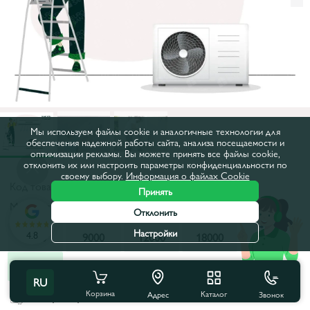
Мы используем файлы cookie и аналогичные технологии для
обеспечения надежной работы сайта, анализа посещаемости и
оптимизации рекламы. Вы можете принять все файлы cookie,
отклонить их или настроить параметры конфиденциальности по
своему выбору.
Информация о файлах Cookie
Код товара:
30476
Принять
Мощность, BTU:
28000
Отклонить
Настройки
4.8
7000
9000
12000
18000
24000
28000
RU
Корзина
Каталог
Звонок
Все характеристики
Адрес