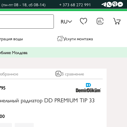
(пн-пт 08 - 18, сб 08-14)
+ 373 68 272 991
RU
трация воды
Услуги монтажа
публике Молдова
избранное
В сравнение
795
анельный радиатор DD PREMIUM TIP 33
00