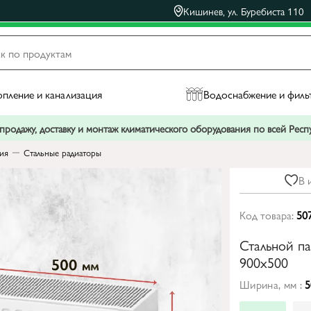
Кишинев, ул. Буребиста 110
пление и канализация
Водоснабжение и филь
родажу, доставку и монтаж климатического оборудования по всей Рес
ния
Стальные радиаторы
В 
Код товара:
50
Стальной п
900x500
Ширина, мм :
5