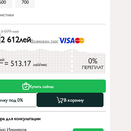
600
700
ристики
3 079
лей
2 612
лей
Возможен торг
0%
лей
= 513.17
лей/мес
ПЕРЕПЛАТ
Купить сейчас
очку под 0%
В корзину
ра для консультации
бир Имамяров