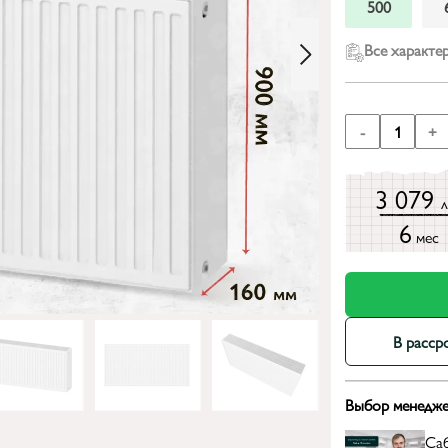
500
Все характе
-
1
+
3 079
6
мес
В расср
Выбор менедже
Са