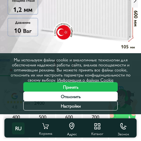
Мы используем файлы cookie и аналогичные технологии для
обеспечения надежной работы сайта, анализа посещаемости и
оптимизации рекламы. Вы можете принять все файлы cookie,
отклонить их или настроить параметры конфиденциальности по
своему выбору.
Информация о файлах Cookie
Принять
Код товара:
50777
Отклонить
Ширина, мм :
2400
Настройки
4.8
400
500
600
700
800
RU
900
1000
1200
1300
1400
Корзина
Каталог
Звонок
Адрес