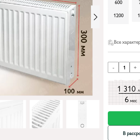
600
1200
2000
Все характе
-
1
+
1 310
6
мес
В расср