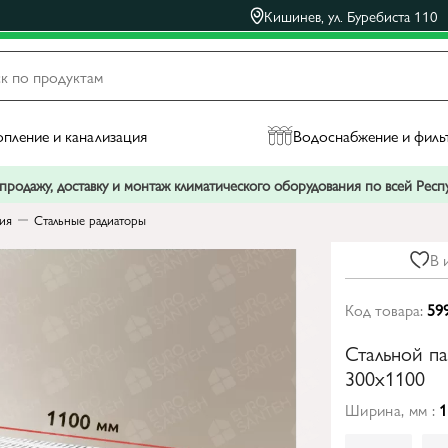
Кишинев, ул. Буребиста 110
пление и канализация
Водоснабжение и филь
родажу, доставку и монтаж климатического оборудования по всей Рес
ния
Стальные радиаторы
В 
Код товара:
59
Стальной п
300x1100
Ширина, мм :
1