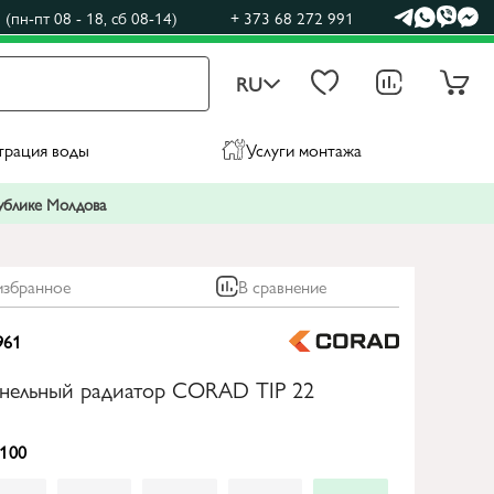
(пн-пт 08 - 18, сб 08-14)
+ 373 68 272 991
RU
трация воды
Услуги монтажа
публике Молдова
избранное
В сравнение
961
анельный радиатор CORAD TIP 22
100