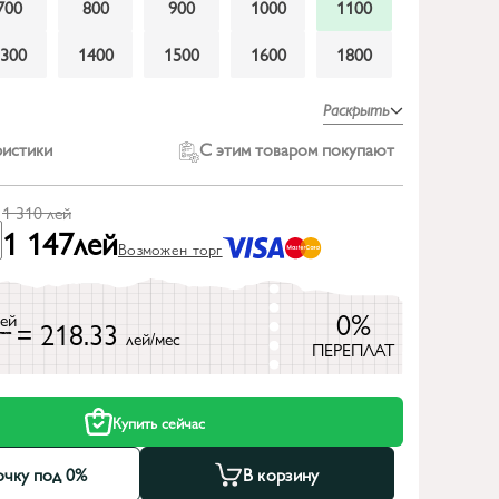
700
800
900
1000
1100
1300
1400
1500
1600
1800
Раскрыть
ристики
С этим товаром покупают
1 310
лей
1 147
лей
Возможен торг
0%
лей
= 218.33
лей/мес
ПЕРЕПЛАТ
Купить сейчас
очку под 0%
В корзину